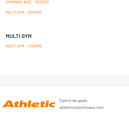
BENCHS
SPINNING BIKE - 2600BS
AIR BIKE
MULTI GYM - 3000MS
LINHA PROFISSIONAL - CARDIO
MULTI GYM
ESTEIRAS
MULTI GYM - 2400MS
BIKE AIR
LINHA PROFISSIONAL - FORÇA
DYNAMIC
Centro de ajuda
HOSPITALITY
athleticvisionfitness.com
MULTI GYM