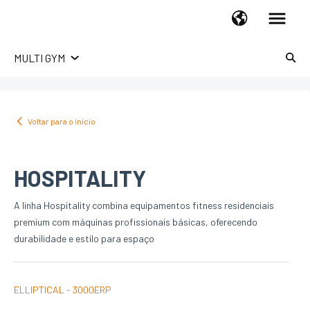
MULTI GYM
LINHA RESIDENCIAL
ESTEIRAS
Voltar para o início
UPRIGHT BIKES
RECUMBENT BIKES
HOSPITALITY
SPINNING BIKES
X-BIKES
A linha Hospitality combina equipamentos fitness residenciais
ELLIPTICAL
premium com máquinas profissionais básicas, oferecendo
HOME GYM
durabilidade e estilo para espaço
ROWERS
ABDOMINAL
ELLIPTICAL - 3000ERP
STEPPERS