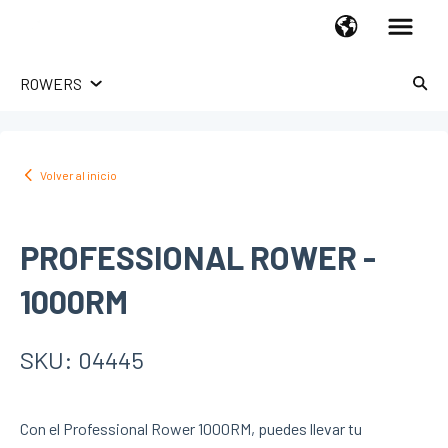
ROWERS
LÍNEA HOGAR
TROTADORAS
Volver al inicio
UPRIGHT BIKES
RECUMBENT BIKES
PROFESSIONAL ROWER -
SPINNING BIKES
X-BIKES
1000RM
ELLIPTICAL
HOME GYM
SKU: 04445
ROWERS
ABDOMINAL
STEPPERS
Con el Professional Rower 1000RM, puedes llevar tu