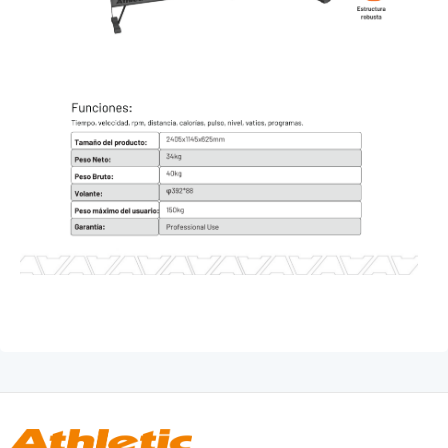
SKI
CROSS CLIMBER
TANK
LÍNEA PROFESIONAL - FUERZA
GRAVITY
FORCE
PRESTIGE
LÍNEA PERFORMANCE
DYNAMIC
INTENSE
PRIME
Pro-Sculpt