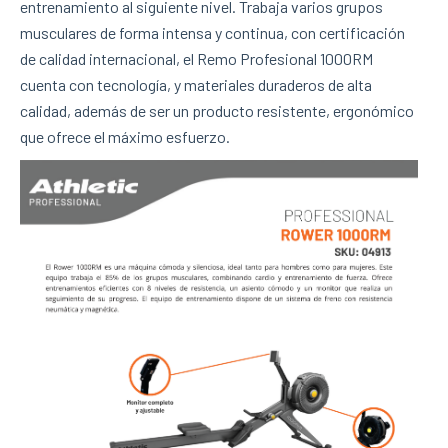
AIR BIKE
entrenamiento al siguiente nivel. Trabaja varios grupos
musculares de forma intensa y continua, con certificación
de calidad internacional, el Remo Profesional 1000RM
LINEA PROFESIONAL - CARDIO
cuenta con tecnología, y materiales duraderos de alta
calidad, además de ser un producto resistente, ergonómico
TROTADORAS
que ofrece el máximo esfuerzo.
SPINNING BIKES
UPRIGHT BIKES
RECUMBENT BIKES
BIKE AIR
ELLIPTICALS
ROWERS
ABDOMINAL
ESCALADORA
STEPPERS
FAN
STRETCHER